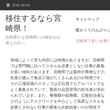
Skip
2026-08-06
to
content
移住するなら宮
サイトマップ
崎県！
暖かくてのんびり
自然豊かな宮崎県への移住をお
宮崎県で多い仕事
考えの方へ
地域によって求人内容には特徴がありますが、宮崎県
では専門職に比べてスキルを必要としない仕事の募集
が多い傾向があります。宮崎県では畜肉や果物などの
生産が盛んで食品工場がたくさんあるのが特徴です。
その工場現場のスタッフは正社員でもアルバイトでも
よく募集されていて、製造や品質管理の担当者が求め
られています。また、事務職や総務職、広報担当者な
どのようにデスクワークを中心として高度なスキルを
必要とされない仕事の募集も比較的多いのが現状で